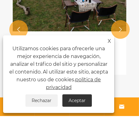


X
Utilizamos cookies para ofrecerle una
mejor experiencia de navegación,
analizar el tráfico del sitio y personalizar
Cómo elegir una buena tienda de lujo
el contenido. Al utilizar este sitio, acepta
de luz para su viaje
nuestro uso de cookies.
política de
privacidad
Ver más >>
Rechazar
Aceptar




Sobre nosotros
Productos