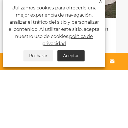
X
Utilizamos cookies para ofrecerle una
mejor experiencia de navegación,
analizar el tráfico del sitio y personalizar
¿Cuál es el secreto para una instalación
el contenido. Al utilizar este sitio, acepta
de tienda piramidal a prueba de
nuestro uso de cookies.
política de
tormentas?
privacidad
Ver más >>
Rechazar
Aceptar




Sobre nosotros
Productos
Noticias
Contáctenos