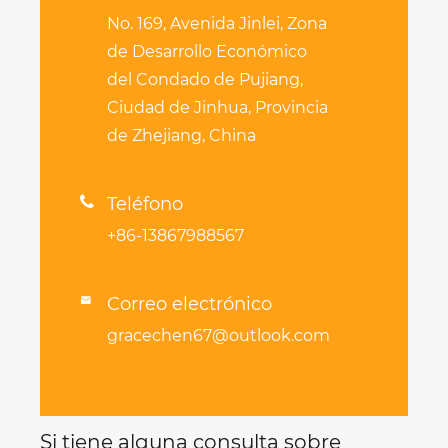
No. 169, Avenida Jinlei, Zona
de Desarrollo Económico
del Condado de Pujiang,
Ciudad de Jinhua, Provincia
de Zhejiang, China

Teléfono
+86-13867988567
Correo electrónico

gracechen67@outlook.com
Si tiene alguna consulta sobre