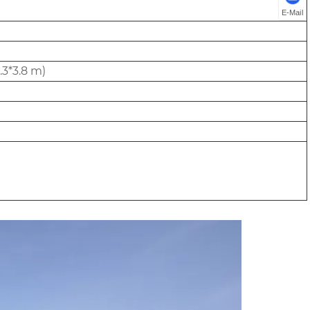
E-Mail
.3*3.8 m)