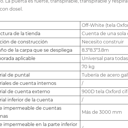
. La puerta es fuerte, transpirable, transpirable y resp
con dosel.
Off-White (tela Oxfo
ctura de la tienda
Cuenta de una sola
ción de construcción
Necesito construir
ño de la carpa que se despliega
8.3*8.3*3.8m
orada aplicable
Universal para todas
70 kg
ial de puntal
Tubería de acero ga
iales de cuenta internos
/
ial de cuenta externo
900D tela Oxford ci
ial inferior de la cuenta
/
ce impermeable de cuentas
Más de 3000 mm
rnas
e impermeable en la parte inferior