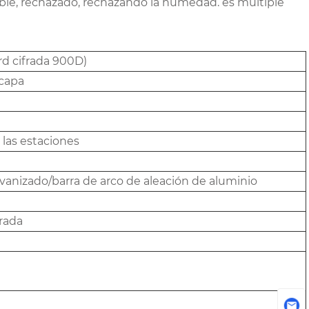
irable, rechazado, rechazando la humedad. es múltiple
rd cifrada 900D)
 capa
 las estaciones
lvanizado/barra de arco de aleación de aluminio
frada