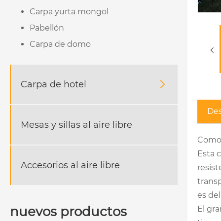
Carpa yurta mongol
Pabellón
Carpa de domo
Carpa de hotel

Des
Mesas y sillas al aire libre
Como 
Esta 
Accesorios al aire libre
resist
transp
es del
nuevos productos
El gr