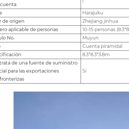
/
 cuenta
a
Harajuku
r de origen
Zhejiang jinhua
ro aplicable de personas
10-15 personas (8.3*8
ulo No.
Muyun
o
Cuenta piramidal
ificación
8.3*8.3*3.8m
 trata de una fuente de suministro
ial para las exportaciones
Sí
fronterizas