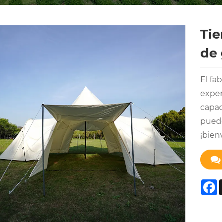
Tie
de 
El fa
exper
capac
puede
¡bien
F