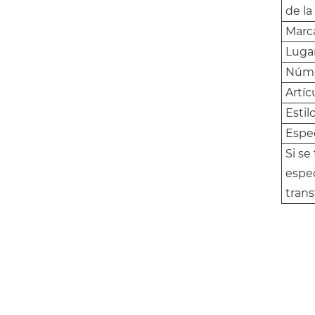
de la
Marc
Luga
Núme
Artíc
Estil
Espec
Si se
espec
trans