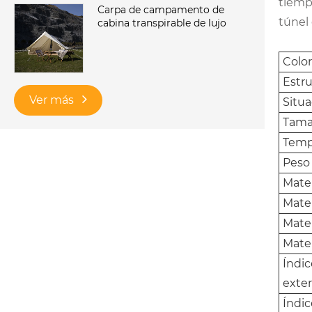
tiempo
Carpa de campamento de
túnel 
cabina transpirable de lujo
Color
Estru
Ver más
Situa
Tama
Temp
Peso
Mater
Mater
Mater
Mater
Índi
exte
Índic