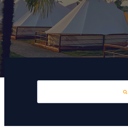
Comprender el sitio/sitio de planificación
Leer más
Servicio posterior
S
Proporcionar mantenimiento postventa
El 