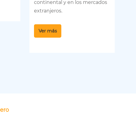
continental y en los mercados
ap
extranjeros.
V
Ver más
mero