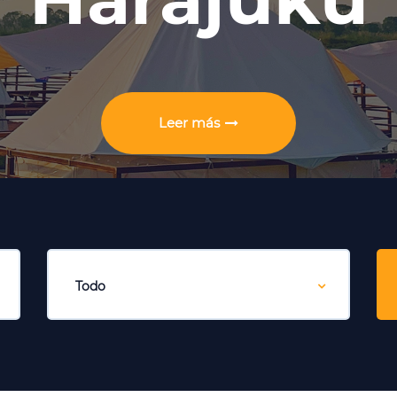
Determine el plan/pantalla 3D
Proporcionar un precio satisfactor
Leer más
uministro directo global
Producción de fábrica
equipo de logística entrega a tiempo
Envío de acuerdo con el contrat
Todo