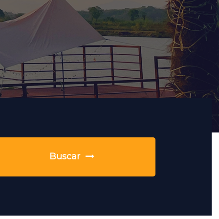
io
Organizar el cronograma de producción
Leer más
Pago
Pagar el pago final
o
Buscar