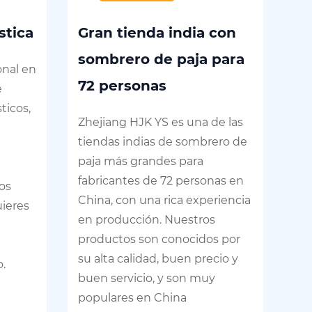
stica
Gran tienda india con
Ti
sombrero de paja para
im
onal en
72 personas
ca
e
ticos,
Zhejiang HJK YS es una de las
Co
tiendas indias de sombrero de
exp
paja más grandes para
de
fabricantes de 72 personas en
Zh
os
China, con una rica experiencia
pro
uieres
en producción. Nuestros
de
productos son conocidos por
lo
su alta calidad, buen precio y
ca
.
buen servicio, y son muy
par
populares en China
pue