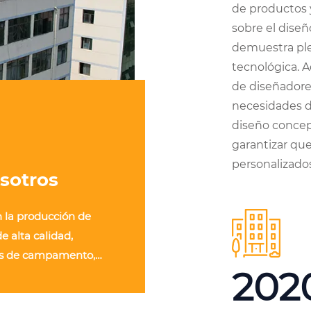
de productos 
sobre el diseñ
demuestra ple
tecnológica. 
de diseñadore
necesidades de
diseño concep
garantizar qu
personalizados
sotros
n la producción de
e alta calidad,
s de campamento,
202
amento, carpas de
io de desastres, carpas