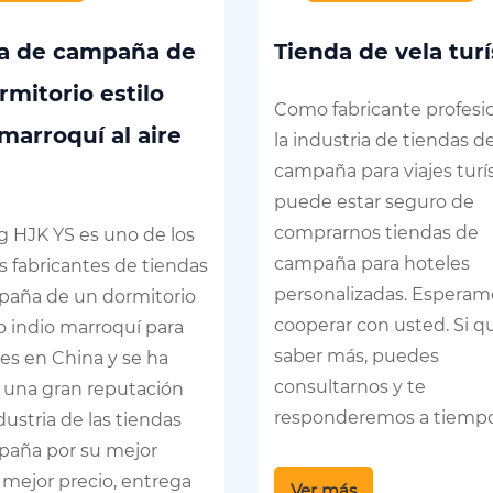
a de campaña de
Tienda de vela turí
rmitorio estilo
Como fabricante profesi
marroquí al aire
la industria de tiendas d
campaña para viajes turís
puede estar seguro de
comprarnos tiendas de
g HJK YS es uno de los
campaña para hoteles
 fabricantes de tiendas
personalizadas. Esperam
paña de un dormitorio
cooperar con usted. Si q
lo indio marroquí para
saber más, puedes
res en China y se ha
consultarnos y te
una gran reputación
responderemos a tiempo
dustria de las tiendas
paña por su mejor
, mejor precio, entrega
Ver más