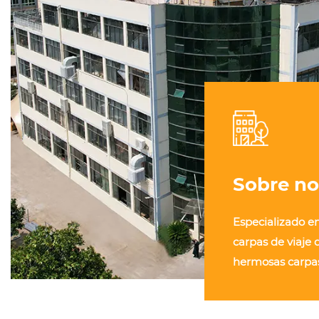
Sobre no
Especializado e
carpas de viaje d
hermosas carpa
carpas de camp
exhibición y aliv