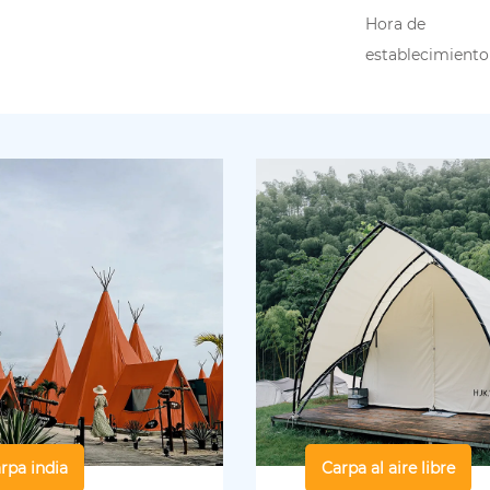
Hora de
establecimiento
rpa india
Carpa al aire libre