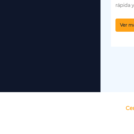
ampliamente en aplicaciones
rápida y
de campamento. Zhejiang Hjk
YS es uno de los fabricantes
Ver m
profesionales de tiendas de
campamento en China.
Ver más
Cen