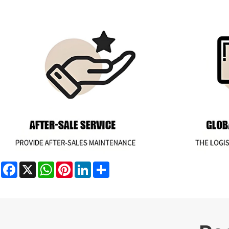
Facebook
X
WhatsApp
Pinterest
LinkedIn
Share