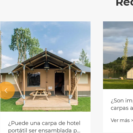
Re

La moderna tienda de
¿P
yurta mongola lidera la
po