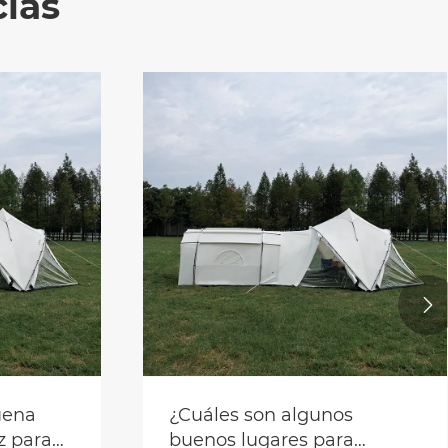
ias

ables las
libre?
Cómo elegir una buena
tienda de lujo de luz par