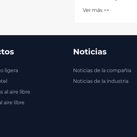
s personas sin
r más >>
rramientas mecánicas?
tos
Noticias
o ligera
Noticias de la compañía
tel
Noticias de la industria
s al aire libre
 aire libre