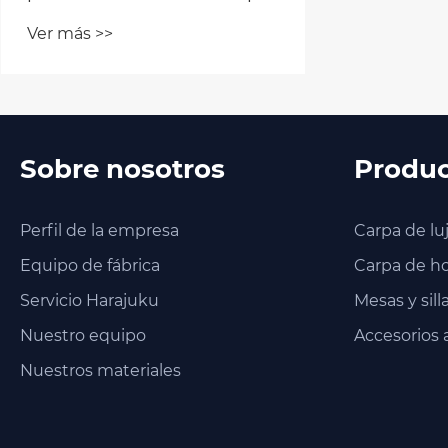
nueva tendencia de
do
Ver más >>
Ve
glamping al aire libre
he
Sobre nosotros
Produc
Perfil de la empresa
Carpa de luj
Equipo de fábrica
Carpa de ho
Servicio Harajuku
Mesas y silla
Nuestro equipo
Accesorios al
Nuestros materiales