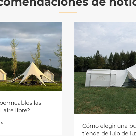
comendaciones de notic
¿Son imperme
carpas al aire 
Ver más >>
uede una carpa de hotel
rtátil ser ensamblada por