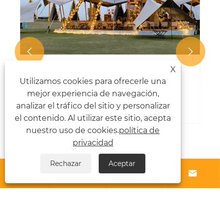


X
La carpa de fiesta es una gran opción
Utilizamos cookies para ofrecerle una
para eventos sociales
mejor experiencia de navegación,
Ver más >>
analizar el tráfico del sitio y personalizar
el contenido. Al utilizar este sitio, acepta
nuestro uso de cookies.
política de
privacidad
Rechazar
Aceptar




Sobre nosotros