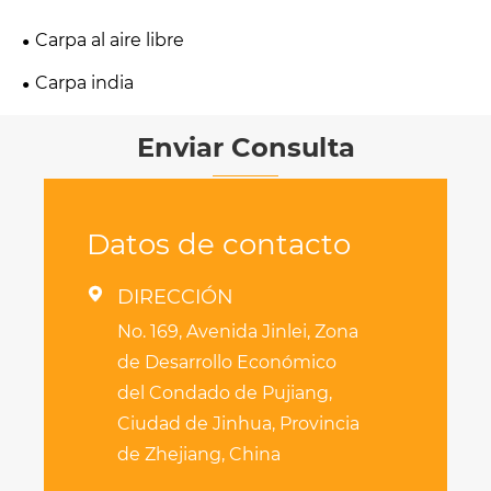
Carpa al aire libre
Carpa india
Enviar Consulta
Datos de contacto

DIRECCIÓN
No. 169, Avenida Jinlei, Zona
de Desarrollo Económico
del Condado de Pujiang,
Ciudad de Jinhua, Provincia
de Zhejiang, China