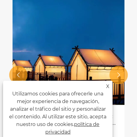


X
Utilizamos cookies para ofrecerle una
mejor experiencia de navegación,
analizar el tráfico del sitio y personalizar
Alojamiento para acampar al aire libre:
el contenido. Al utilizar este sitio, acepta
un refugio confiable en la exploración
nuestro uso de cookies.
política de
de la naturaleza
privacidad
Ver más >>