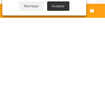
Rechazar
Aceptar




Sobre nosotros
Productos
Noticias
Contáctenos
Links
Sitemap
RSS
XML
política de privacidad
Copyright © 2025 Zhejiang Harajuku Industry and
Trade Co., Ltd. Todos los derechos reservados.